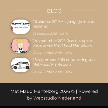
BLOG
26 oktober 2019 Het jongetje met de
hazenlip
26 oktober 2019
Uit
24 september 2019 Reacties op de
website van Met Maud Mantelzorg
25 september 2019
Uit
23 september 2019 de lancering van
Met Maud Mantelzorg
23 september 2019
Uit
Met Maud Mantelzorg 2026 © | Powered
by
Webstudio Nederland