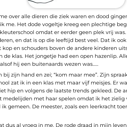
 me over alle dieren die ziek waren en dood ginge
k me. Het dode vogeltje kreeg een plechtige begr
 kleuterschool omdat er eerder geen plek vrij was
en, en dat is op die leeftijd best veel. Dat ik oo
t kop en schouders boven de andere kinderen uits
 de klas. Het jongetje had een open hazenlip. Al
lsof hij een buitenaards wezen was…..
bij zijn hand en zei; “kom maar mee”. Zijn spraak
ool zat ik in een klas met maar vijf meisjes. Er w
et hip en volgens de laatste trends gekleed. De a
 medelijden met haar spelen omdat ik het zielig 
ik gemeen. De meester, zoals een leerkracht toe
 dus al vroeg in me. De rode draad in mijn leven