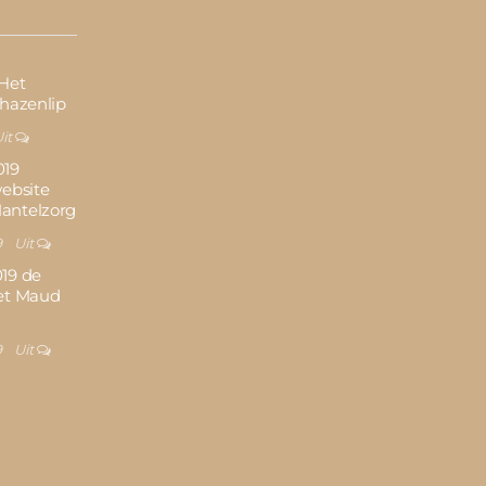
 Het
 hazenlip
it
019
website
antelzorg
9
Uit
19 de
et Maud
9
Uit