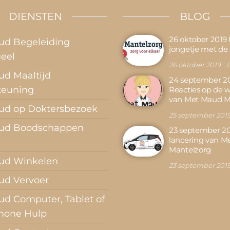
DIENSTEN
BLOG
26 oktober 2019
ud Begeleiding
jongetje met de
ueel
26 oktober 2019
U
d Maaltijd
24 september 2
teuning
Reacties op de 
van Met Maud M
ud op Doktersbezoek
25 september 201
ud Boodschappen
23 september 20
lancering van M
Mantelzorg
ud Winkelen
23 september 201
ud Vervoer
d Computer, Tablet of
hone Hulp