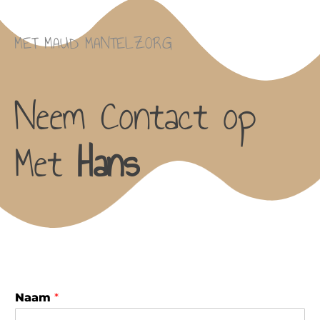
MET MAUD MANTELZORG
Neem Contact op
Met
Hans
Naam
*