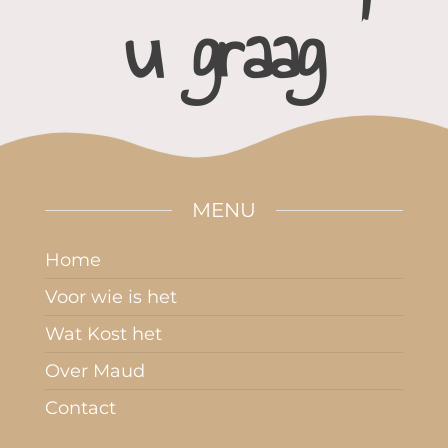
u graag
MENU
Home
Voor wie is het
Wat Kost het
Over Maud
Contact