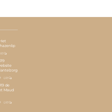
 Het
 hazenlip
it
019
website
antelzorg
9
Uit
19 de
et Maud
9
Uit