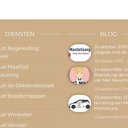
DIENSTEN
BLOG
26 oktober 2019
ud Begeleiding
jongetje met de
ueel
26 oktober 2019
U
d Maaltijd
24 september 2
teuning
Reacties op de 
van Met Maud M
ud op Doktersbezoek
25 september 201
ud Boodschappen
23 september 20
lancering van M
Mantelzorg
ud Winkelen
23 september 201
ud Vervoer